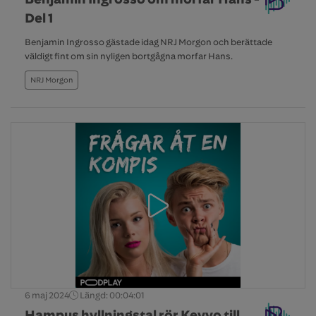
Del 1
Benjamin Ingrosso gästade idag NRJ Morgon och berättade
väldigt fint om sin nyligen bortgågna morfar Hans.
NRJ Morgon
6 maj 2024
Längd: 00:04:01
Hampus hyllningstal rör Keyyo till