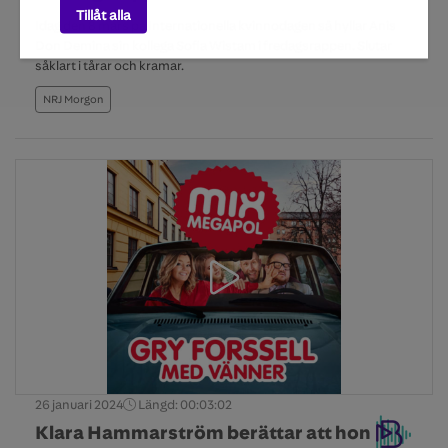
Tillåt alla
Idag den 8 mars på Internationella kvinnodagen så hyllar Anis
Don Demina sin kollega Sofia Wistam i fredagsrappen. Slutar
såklart i tårar och kramar.
NRJ Morgon
26 januari 2024
Längd: 00:03:02
Klara Hammarström berättar att hon