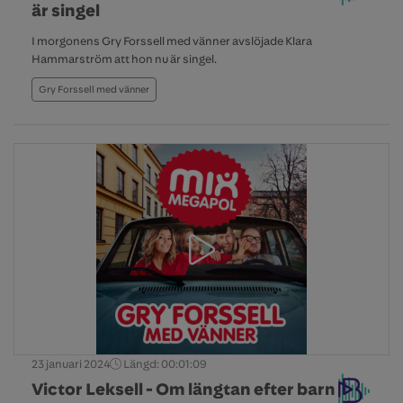
är singel
I morgonens Gry Forssell med vänner avslöjade Klara
Hammarström att hon nu är singel.
Gry Forssell med vänner
23 januari 2024
Längd: 00:01:09
Victor Leksell - Om längtan efter barn