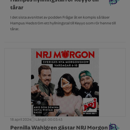
tårar
I det sista avsnittet av podden Frågar åt en kompis så läser
Hampus Hedström ett hyllningstal till Keyyo som rör henne till
tårar.
18 april 2024
Längd: 00:03:43
Pernilla Wahlgren gästar NRJ Morgon