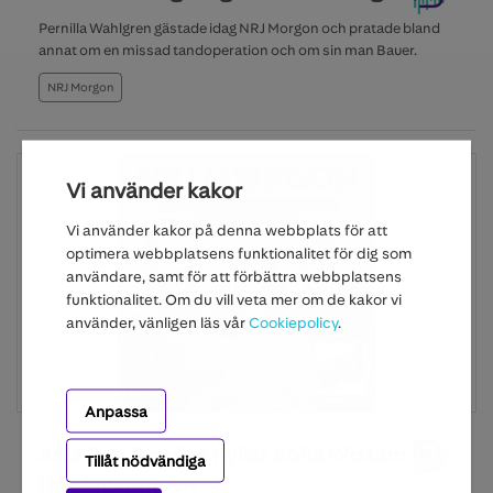
Pernilla Wahlgren gästade idag NRJ Morgon och pratade bland
annat om en missad tandoperation och om sin man Bauer.
NRJ Morgon
Vi använder kakor
Vi använder kakor på denna webbplats för att
optimera webbplatsens funktionalitet för dig som
användare, samt för att förbättra webbplatsens
funktionalitet. Om du vill veta mer om de kakor vi
använder, vänligen läs vår
Cookiepolicy
.
Anpassa
8 mars 2024
Längd: 00:01:45
Anis Don Demina hyllar Sofia Wistam
Tillåt nödvändiga
i fredagsrappen