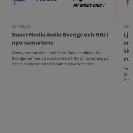
06/7/2026
29/4
Bauer Media Audio Sverige och NRJ i
Lju
nytt samarbete
ann
sin
Det nya samarbetet innebär att Bauer Media Audio
eur
Sverige kommer att representera NRJ för försäljning på
den svenska marknaden samt ansvara för den
En ny
tekniska distributionen av NRJ:s regionala
Check
radioutsändningar i Sverige. NRJ ansvarar själva för sitt
förvä
redaktionella innehåll.
svens
mång
europ
skeps
och k