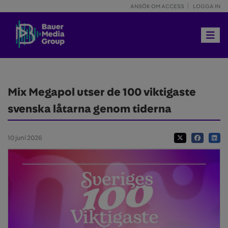
ANSÖK OM ACCESS
LOGGA IN
Toggle 
Mix Megapol utser de 100 viktigaste
svenska låtarna genom tiderna
10 juni 2026