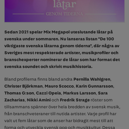
Sedan 2021 spelar Mix Megapol uteslutande låtar på
svenska under sommaren. Nu lanseras listan "De 100
viktigaste svenska låtarna genom tiderna", där några av
Sveriges mest respekterade artister, musikprofiler och
branschexperter nominerar de låtar som har format det
svenska soundet och skrivit musikhistoria.
Bland profilerna finns bland andra
Pernilla Wahlgren
,
Christer Björkman
,
Mauro Scocco
,
Karin Gunnarsson
,
Thomas G:son
,
Cazzi Opeia
,
Markus Larsson
,
Sara
Zacharias
,
Nikki Amini
och
Fredrik Strage
röster som
tillsammans spänner över hela bredden av svensk musik,
från branschveteraner till nutida artister. Varje profil har
valt ut fem låtar som de anser har bidragit mest till att
forma och utveckla svensk pop och musikkultur. Dessa