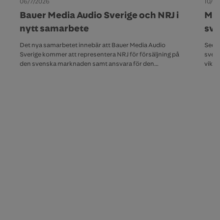
06/7/2026
10/6
Bauer Media Audio Sverige och NRJ i
Mix
nytt samarbete
sve
Det nya samarbetet innebär att Bauer Media Audio
Sedan
Sverige kommer att representera NRJ för försäljning på
svens
den svenska marknaden samt ansvara för den
vikti
tekniska distributionen av NRJ:s regionala
Sveri
radioutsändningar i Sverige. NRJ ansvarar själva för sitt
brans
redaktionella innehåll.
det s