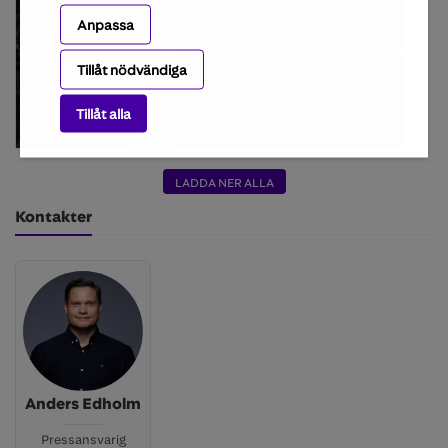
Anpassa
Tillåt nödvändiga
Tillåt alla
LADDA NER ALLA
Kontakter
Anders Edholm
Pressansvarig