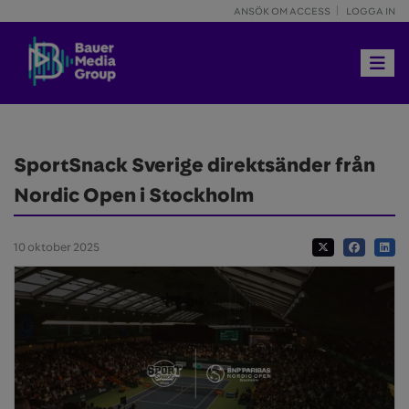
ANSÖK OM ACCESS
LOGGA IN
Toggle 
SportSnack Sverige direktsänder från
Nordic Open i Stockholm
10 oktober 2025