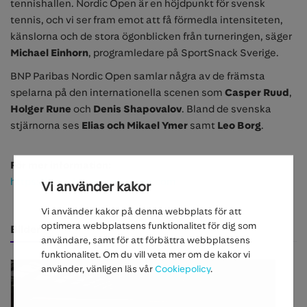
tennishallen. Nordic Open är en höjdpunkt för svensk
tennis, och vi ser fram emot att få förmedla intensiteten,
känslorna och de stora ögonblicken från turneringen, säger
Michael Einhorn
, programledare på SportSnack Sverige.
BNP Paribas Nordic Open samlar några av de främsta
spelarna på den internationella scenen som
Casper Ruud
,
Holger Rune
och
Denis Shapovalov
. Bland de svenska
stjärnorna ses
Elias och Mikael Ymer
samt
Leo Borg
.
För mer information:
https://www.bnppnordicopen.com
Vi använder kakor
Vi använder kakor på denna webbplats för att
optimera webbplatsens funktionalitet för dig som
Bilder
användare, samt för att förbättra webbplatsens
funktionalitet. Om du vill veta mer om de kakor vi
använder, vänligen läs vår
Cookiepolicy
.